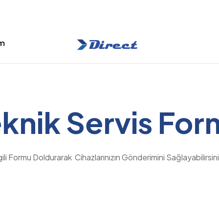
im
Direct
Nexus
Sağlığınız
knik Servis Fo
Kontrol
Altında!
lgili Formu Doldurarak
Cihazlarınızın
Gönderimini Sağlayabilirsini