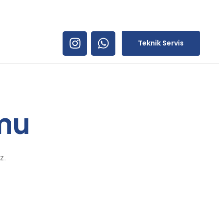
Teknik Servis
rmu
z.