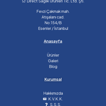
Direct Sağlık Ürünleri Tic. Ltd. Şti.
Fevzi Çakmak mah.
Atışalanı cad.
No:154/B
Esenler / İstanbul
Anasayfa
Ürünler
Galeri
Blog
Kurumsal
Hakkımızda
K.V.K.K.
S.S.S.