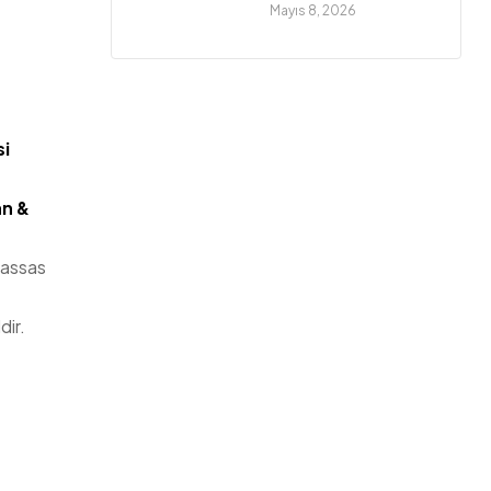
Mayıs 8, 2026
si
an &
hassas
dir.