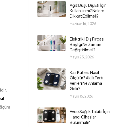
Ağız Duşu Diş Eti İçin
Kullanılır mı? Nelere
Dikkat Edilmeli?
Haziran 16, 2026
Elektrikli Diş Fırçası
Başlığı Ne Zaman
Değiştirilmeli?
Mayıs 25, 2026
Kas Kütlesi Nasıl
Ölçülür? Akıllı Tartı
Verileri Ne Anlama
Gelir?
dir.
Mayıs 15, 2026
sıl
 ölçüm
Evde Sağlık Takibi İçin
Hangi Cihazlar
Bulunmalı?