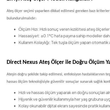
Ateş ölçer seçimi yaparken dikkat edilmesi gereken bazı kriterler 
bulundurulmalıdır:
Ölçüm Hızı: Hızlı sonuç veren kızılötesi ateş ölçerler a
Hassasiyet: ±0.1°C hata payına sahip modeller daha
Kullanım Kolaylığı: Tek tuşla ölçüm yapan otomatik at
Direct Nexus Ateş Ölçer ile Doğru Ölçüm Y
Ateşin doğru şekilde takip edilmesi, enfeksiyon hastalıklarının te
hassas ölçüm teknolojisiyle güvenilir sonuçlar sunarak sağlık kont
Hızlı ve hassas ölçüm yaparak en doğru sonuçları alm
Hijyenik ve güvenilir kullanımıyla her yaş grubuna uy
Kolay okunabilir dijital ekranı sayesinde pratik kullan