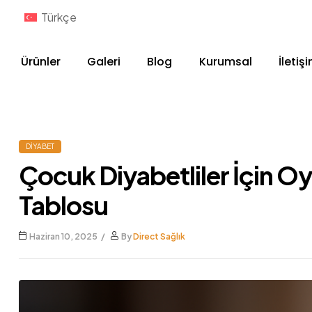
Türkçe
Ürünler
Galeri
Blog
Kurumsal
İletiş
DIYABET
Çocuk Diyabetliler İçin O
Tablosu
Haziran 10, 2025
By
Direct Sağlık