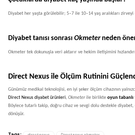
Diyabet her yaşta görülebilir; 5–7 ile 10–14 yaş aralıkları zirveyi 
Diyabet tanısı sonrası
Okmeter
neden öner
Okmeter tek dokunuşla veri aktarır ve hekim iletişimini hızlandırı
Direct Nexus ile Ölçüm Rutinini Güçlend
Günümüz medikal teknolojisi, en iyi şeker ölçüm cihazının yalnız
Direct Nexus diyabet ürünleri
,
Okmeter
ile birlikte
oyun tabanlı
Böylece tutarlı takip, doğru cihaz ve sevgi dolu destekle diyabet
dönüşür.
Tags:
direct nexus
Direct nexus okmeter