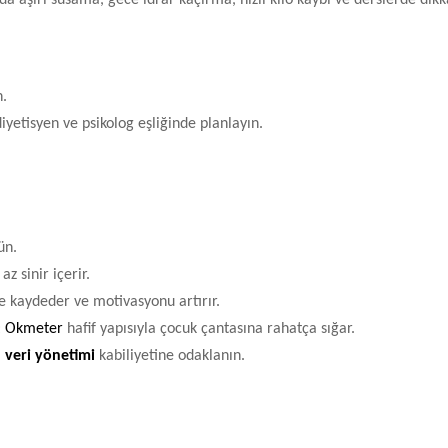
nda aşırı susama, gece idrar kaçırma, hızlı kilo kaybı ve derslerde dikk
n.
iyetisyen ve psikolog eşliğinde planlayın.
ün.
z sinir içerir.
ize kaydeder ve motivasyonu artırır.
;
Okmeter
hafif yapısıyla çocuk çantasına rahatça sığar.
,
veri yönetimi
kabiliyetine odaklanın.