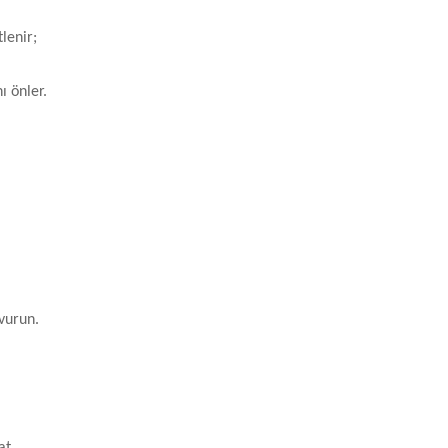
lenir;
ı önler.
vurun.