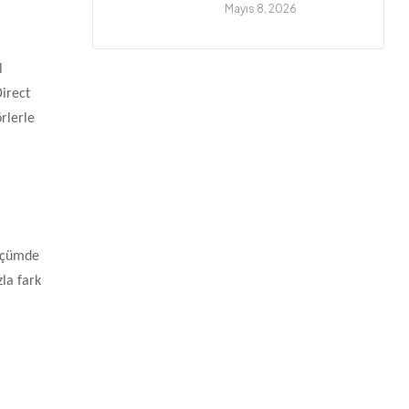
Mayıs 8, 2026
l
Direct
örlerle
ölçümde
zla fark