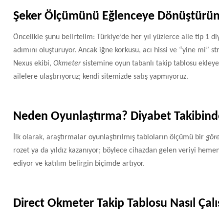
Şeker Ölçümünü Eğlenceye Dönüştürü
Öncelikle şunu belirtelim: Türkiye’de her yıl yüzlerce aile tip 1 
adımını oluşturuyor. Ancak iğne korkusu, acı hissi ve “yine mi” st
Nexus ekibi,
Okmeter
sistemine oyun tabanlı takip tablosu ekleyere
ailelere ulaştırıyoruz; kendi sitemizde satış yapmıyoruz.
Neden Oyunlaştırma? Diyabet Takibinde 
İlk olarak, araştırmalar oyunlaştırılmış tabloların ölçümü bir
göre
rozet ya da yıldız kazanıyor; böylece cihazdan gelen veriyi heme
ediyor ve katılım belirgin biçimde artıyor.
Direct Okmeter Takip Tablosu Nasıl Çalı