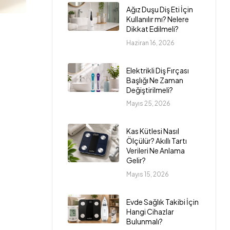
Ağız Duşu Diş Eti İçin
Kullanılır mı? Nelere
Dikkat Edilmeli?
Haziran 16, 2026
Elektrikli Diş Fırçası
Başlığı Ne Zaman
Değiştirilmeli?
Mayıs 25, 2026
Kas Kütlesi Nasıl
Ölçülür? Akıllı Tartı
Verileri Ne Anlama
Gelir?
Mayıs 15, 2026
Evde Sağlık Takibi İçin
Hangi Cihazlar
Bulunmalı?