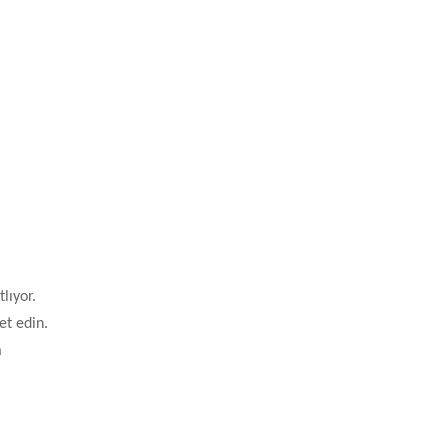
lıyor.
et edin.
a