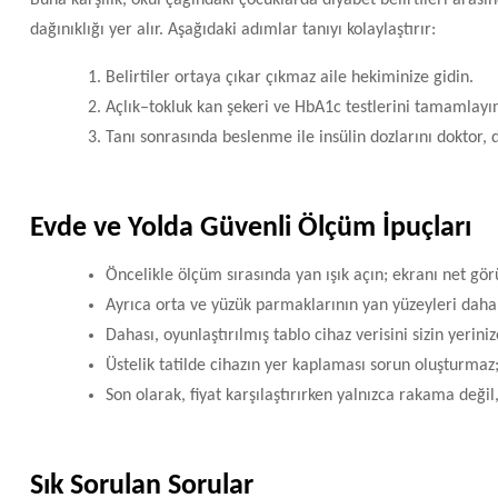
Buna karşılık, okul çağındaki çocuklarda diyabet belirtileri arası
dağınıklığı yer alır. Aşağıdaki adımlar tanıyı kolaylaştırır:
Belirtiler ortaya çıkar çıkmaz aile hekiminize gidin.
Açlık–tokluk kan şekeri ve HbA1c testlerini tamamlayı
Tanı sonrasında beslenme ile insülin dozlarını doktor, d
Evde ve Yolda Güvenli Ölçüm İpuçları
Öncelikle ölçüm sırasında yan ışık açın; ekranı net gör
Ayrıca orta ve yüzük parmaklarının yan yüzeyleri daha a
Dahası, oyunlaştırılmış tablo cihaz verisini sizin yerin
Üstelik tatilde cihazın yer kaplaması sorun oluşturmaz
Son olarak, fiyat karşılaştırırken yalnızca rakama değil
Sık Sorulan Sorular