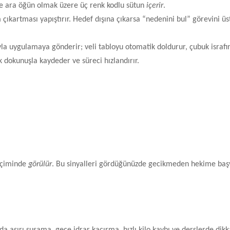
 ve ara öğün olmak üzere üç renk kodlu sütun
içerir
.
çıkartması yapıştırır. Hedef dışına çıkarsa “nedenini bul” görevini üst
la uygulamaya gönderir; veli tabloyu otomatik doldurur, çubuk israfın
dokunuşla kaydeder ve süreci hızlandırır.
biçiminde
görülür
. Bu sinyalleri gördüğünüzde gecikmeden hekime baş